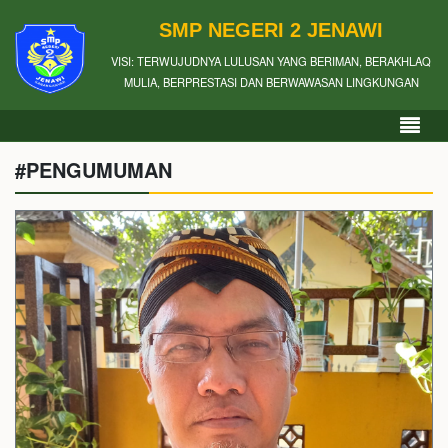
SMP NEGERI 2 JENAWI
VISI: TERWUJUDNYA LULUSAN YANG BERIMAN, BERAKHLAQ
MULIA, BERPRESTASI DAN BERWAWASAN LINGKUNGAN
#PENGUMUMAN