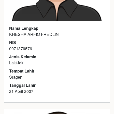
Nama Lengkap
KHESHA ARFIO FREDLIN
NIS
0071379576
Jenis Kelamin
Laki-laki
Tempat Lahir
Sragen
Tanggal Lahir
21 April 2007