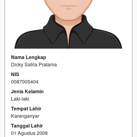
Nama Lengkap
Dicky Satria Pratama
NIS
0087005404
Jenis Kelamin
Laki-laki
Tempat Lahir
Karanganyar
Tanggal Lahir
01 Agustus 2008