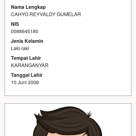
Nama Lengkap
CAHYO REYVALDY GUMELAR
NIS
0088645180
Jenis Kelamin
Laki-laki
Tempat Lahir
KARANGANYAR
Tanggal Lahir
10 Juni 2008