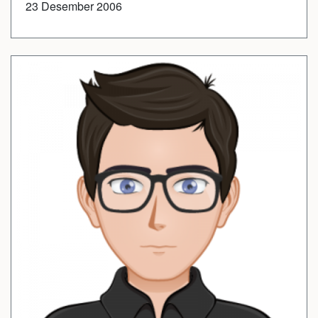
23 Desember 2006