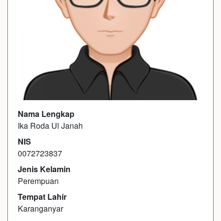
Nama Lengkap
Ika Roda Ul Janah
NIS
0072723837
Jenis Kelamin
Perempuan
Tempat Lahir
Karanganyar