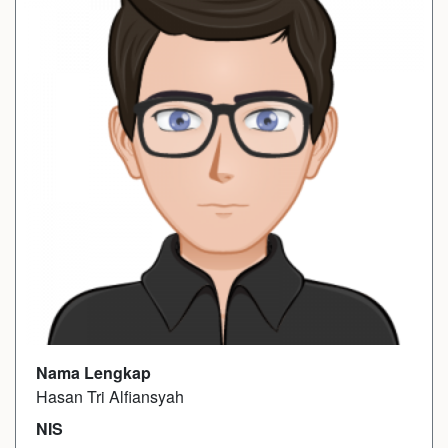
Nama Lengkap
Hasan Tri Alfiansyah
NIS