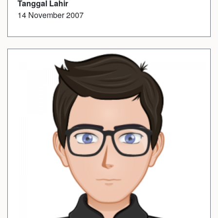
Tanggal Lahir
14 November 2007