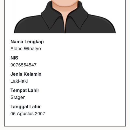
Nama Lengkap
Aldho Winaryo
NIS
0076554547
Jenis Kelamin
Laki-laki
Tempat Lahir
Sragen
Tanggal Lahir
05 Agustus 2007