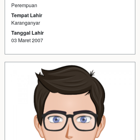
Perempuan
Tempat Lahir
Karanganyar
Tanggal Lahir
03 Maret 2007