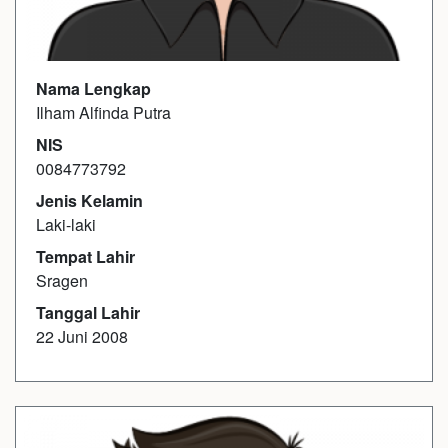
Nama Lengkap
Ilham Alfinda Putra
NIS
0084773792
Jenis Kelamin
Laki-laki
Tempat Lahir
Sragen
Tanggal Lahir
22 Juni 2008