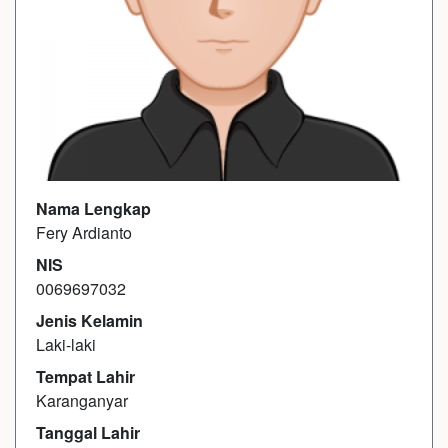
Nama Lengkap
Fery Ardianto
NIS
0069697032
Jenis Kelamin
Laki-laki
Tempat Lahir
Karanganyar
Tanggal Lahir